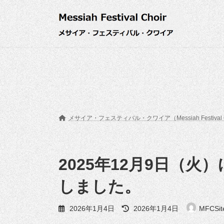
コ
ナ
ン
ビ
テ
ゲ
ン
ー
ツ
シ
へ
ョ
ス
ン
キ
に
ッ
移
プ
動
メサイア・フェスティバル・クワイア（Messiah Festival
2025年12月9日（火
しました。
最
2026年1月4日
2026年1月4日
MFCSit
終
更