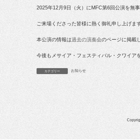
新
2025年12月9日（火）にMFC第6回公演を
日
時
:
ご来場くださった皆様に熱く御礼申し上げま
本公演の情報は
過去の演奏会
のページに掲載
今後もメサイア・フェスティバル・クワイア
お知らせ
カテゴリー
Copyr